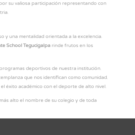
 por su valiosa participación representando con
ria.
so y una mentalidad orientada a la excelencia.
te School Tegucigalpa
rinde frutos en los
 programas deportivos de nuestra institución.
y templanza que nos identifican como comunidad.
l éxito académico con el deporte de alto nivel.
o más alto el nombre de su colegio y de toda