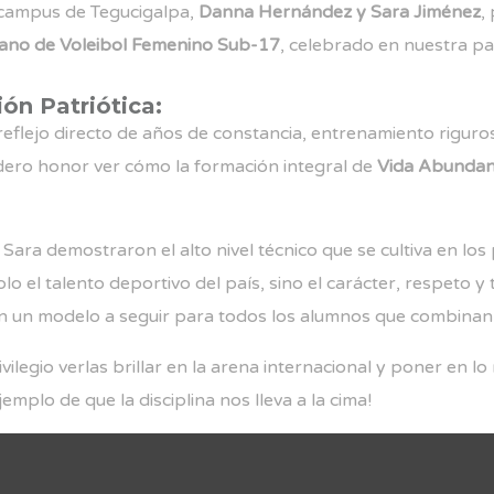
 campus de Tegucigalpa,
Danna Hernández y Sara Jiménez
,
cano de Voleibol Femenino Sub-17
, celebrado en nuestra pat
ón Patriótica:
l reflejo directo de años de constancia, entrenamiento riguro
dero honor ver cómo la formación integral de
Vida Abundan
ara demostraron el alto nivel técnico que se cultiva en los
o el talento deportivo del país, sino el carácter, respeto 
n un modelo a seguir para todos los alumnos que combinan e
ilegio verlas brillar en la arena internacional y poner en l
mplo de que la disciplina nos lleva a la cima!