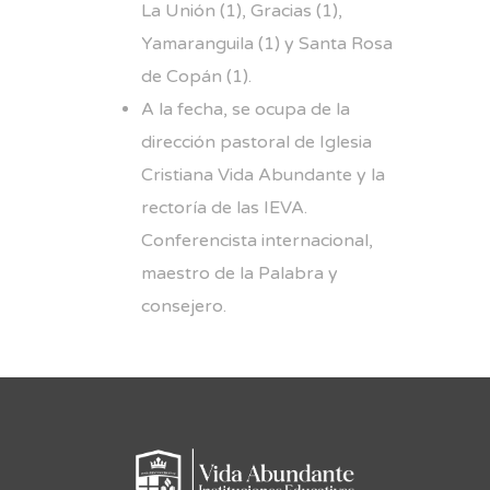
La Unión (1), Gracias (1),
Yamaranguila (1) y Santa Rosa
de Copán (1).
A la fecha, se ocupa de la
dirección pastoral de Iglesia
Cristiana Vida Abundante y la
rectoría de las IEVA.
Conferencista internacional,
maestro de la Palabra y
consejero.