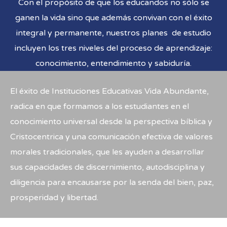
Con el propósito de que los educandos no sólo se
ganen la vida sino que además convivan con el éxito
integral y permanente, nuestros planes de estudio
incluyen los tres niveles del proceso de aprendizaje:
conocimiento, entendimiento y sabiduría.
El éxito de Instituciones Educativas Vida Abundante,
radica en que formamos a los estudiantes en el
conocimiento universal desde la perspectiva bíblica y
Cristocentrica y una comunicación efectiva de valores
morales tradicionales, que les ayuden a desarrollar
sus capacidades de discernimiento, autodisciplina y
diligencia para encausarse por la senda del bien, paz,
prosperidad y libertad.