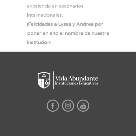
excelencia en escenarios
internacionales.
¡Felicidades a Lyssa y Andrea por
poner en alto el nombre de nuestra
institución!