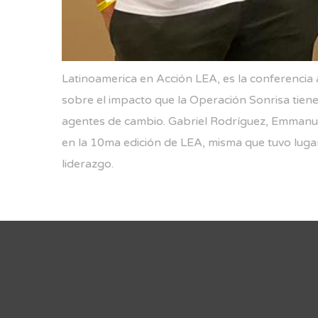
Latinoamerica en Acción LEA, es la conferenci
sobre el impacto que la Operación Sonrisa tien
agentes de cambio. Gabriel Rodríguez, Emmanue
en la 10ma edición de LEA, misma que tuvo lugar
liderazgo.