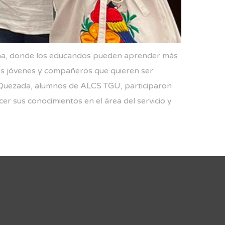
tina, donde los educandos pueden aprender más
ros jóvenes y compañeros que quieren ser
 Quezada, alumnos de ALCS TGU, participaron
er sus conocimientos en el área del servicio y