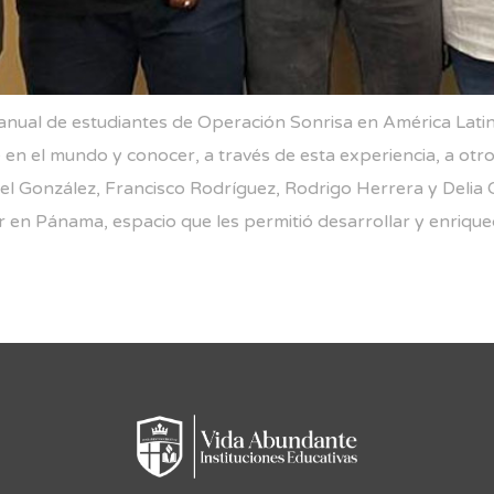
a anual de estudiantes de Operación Sonrisa en América La
e en el mundo y conocer, a través de esta experiencia, a ot
l González, Francisco Rodríguez, Rodrigo Herrera y Delia
 en Pánama, espacio que les permitió desarrollar y enriquec