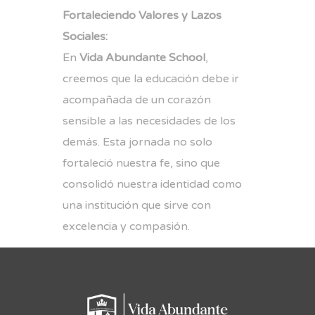
Fortaleciendo Valores y Lazos
Sociales:
En
Vida Abundante School
,
creemos que la educación debe ir
acompañada de un corazón
sensible a las necesidades de los
demás. Esta jornada no solo
fortaleció nuestra fe, sino que
consolidó nuestra identidad como
una institución que sirve con
excelencia y compasión.