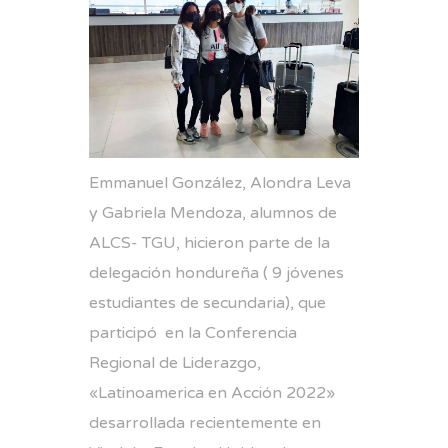
Emmanuel González, Alondra Leva
y Gabriela Mendoza, alumnos de
ALCS- TGU, hicieron parte de la
delegación hondureña ( 9 jóvenes
estudiantes de secundaria), que
participó en la Conferencia
Regional de Liderazgo,
«Latinoamerica en Acción 2022»
desarrollada recientemente en