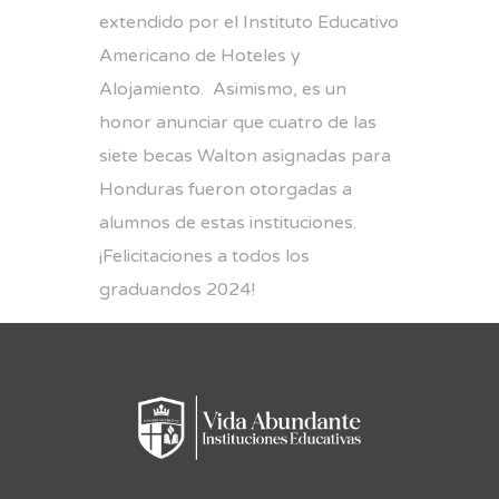
extendido por el Instituto Educativo
Americano de Hoteles y
Alojamiento. Asimismo, es un
honor anunciar que cuatro de las
siete becas Walton asignadas para
Honduras fueron otorgadas a
alumnos de estas instituciones.
¡Felicitaciones a todos los
graduandos 2024!